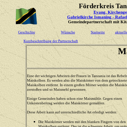
Förderkreis Tan
Evang. Kircheng
Gabrielkirche Ismaning - Rafae
Gemeindepartnerschaft mit Kita
Geschichte
Wünsche
Startseite
aktuell
Kurzbeschreibung der Partnerschaft
Ma
Eine der wichtigen Arbeiten der Frauen in Tanzania ist das Rebel
Maiskolben. Es werden also die Maiskörner von dem getrocknet
Maiskolben entfernt. In einem großen Mörser werden die Maiskö
zerstoßen und so Maismehl gewonnen.
Einige Gemeinden haben schon eine Maismühle. Gegen einen
Unkostenbeitrag werden die Maiskörner gemahlen.
Diese Arbeit kann auf unterschiedliche Art erledigt werden:
Die Maiskörner werden mit den blanken Fingern von den
Maiskolben entfernt. Das ist die schwerste Arbeit, um spät